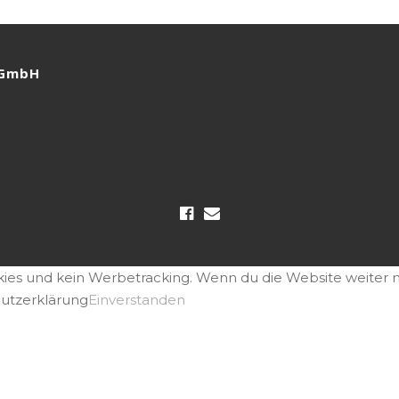
 GmbH
ies und kein Werbetracking. Wenn du die Website weiter nu
hutzerklärung
Einverstanden